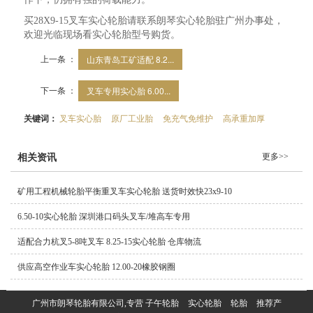
买28X9-15叉车实心轮胎请联系朗琴实心轮胎驻广州办事处，
欢迎光临现场看实心轮胎型号购货。
上一条 ：
山东青岛工矿适配 8.2...
下一条 ：
叉车专用实心胎 6.00...
关键词：
叉车实心胎
原厂工业胎
免充气免维护
高承重加厚
更多>>
相关资讯
矿用工程机械轮胎平衡重叉车实心轮胎 送货时效快23x9-10
6.50-10实心轮胎 深圳港口码头叉车/堆高车专用
适配合力杭叉5-8吨叉车 8.25-15实心轮胎 仓库物流
供应高空作业车实心轮胎 12.00-20橡胶钢圈
广州市朗琴轮胎有限公司,专营
子午轮胎
实心轮胎
轮胎
推荐产