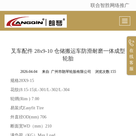
联合智胜网络推广
很遗憾，因您的浏览器版本过低导致无法获得最佳浏览体验，推荐下载安装谷歌浏览器！
叉车配件 28x9-10 仓储搬运车防滑耐磨一体成型
在
线
轮胎
客
服
2026-04-04
来自:
广州市朗琴轮胎有限公司
浏览次数:155
规格28X9-15
花纹(8.15-15)L-301/L-302/L-304
轮辋(Rim ) 7.00
易装式Easyfit Tire
外直径OD(mm) 706
断面宽WD（mm）210
满负荷（KG）Max.Load