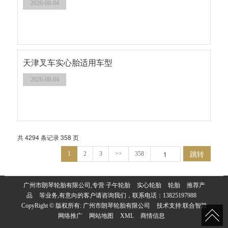
2026-08-04
天津叉车实心胎适用车型
2026-08-04
共 4294 条记录 358 页
跳转
1
2
3
>>
358
广州市朗琴轮胎有限公司,专营
子午轮胎
实心轮胎
轮胎
推荐产
品
等业务,有意向的客户请咨询我们，联系电话：
13825197988
CopyRight © 版权所有:
广州市朗琴轮胎有限公司
技术支持:
联合智胜
网络推广
网站地图
XML
商情信息