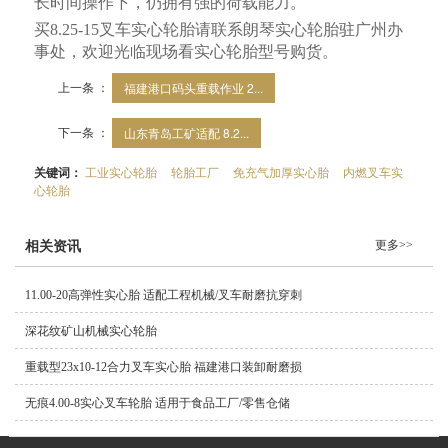
长时间操作下，仍拥有强的荷载能力。
买
8.25-15
叉车实心轮胎请联系朗琴实心轮胎驻广州办
事处，欢迎光临现场看实心轮胎型号购货。
上一条 ：
福建港口码头重载作业 2...
下一条 ：
山东青岛工矿适配 8.2...
关键词：
工业实心轮胎
轮胎工厂
免充气加厚实心胎
内燃叉车实
心轮胎
更多>>
相关资讯
11.00-20高弹性实心胎 适配工程机械/叉车耐磨抗穿刺
深花纹矿山机械实心轮胎
重载型23x10-12合力叉车实心胎 福建港口装卸耐磨损
无痕4.00-8实心叉车轮胎 适用于食品工厂/零售仓储