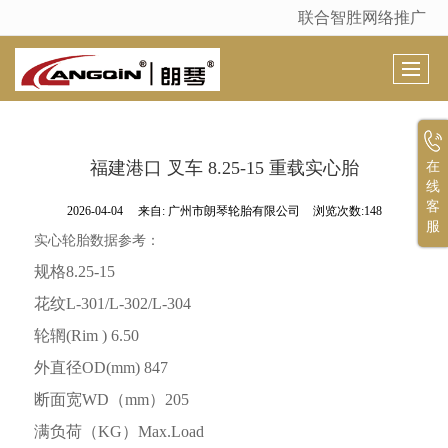
联合智胜网络推广
很遗憾，因您的浏览器版本过低导致无法获得最佳浏览体验，推荐下载安装谷歌浏览器！
福建港口 叉车 8.25-15 重载实心胎
在
线
客
2026-04-04
来自:
广州市朗琴轮胎有限公司
浏览次数:148
服
实心轮胎数据参考：
规格
8.25-15
花纹
L-301/L-302/L-304
轮辋
(Rim ) 6.50
外直径
OD(mm) 847
断面宽
WD
（
mm
）
205
满负荷（
KG
）
Max.Load