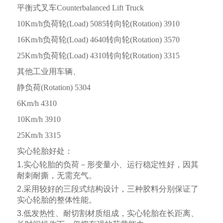
平衡式叉车
Counterbalanced Lift Truck
10Km/h
负荷轮
(Load) 5085
转向轮
(Rotation) 3910
16Km/h
负荷轮
(Load) 4640
转向轮
(Rotation) 3570
25Km/h
负荷轮
(Load) 4310
转向轮
(Rotation) 3315
其他工业用车辆、
静负荷
(Rotation) 5304
6Km/h 4310
10Km/h 3910
25Km/h 3315
实心轮胎好处：
1.
实心轮胎的负荷－形变量小、运行稳定性好，因其
耐刺耐撕，无需充气。
2.
采用
较好
的三段式结构设计，三种胶料分别保证了
实心轮胎的整体性能。
3.
低发热性、耐切割材质组成，实心轮胎在长距离、