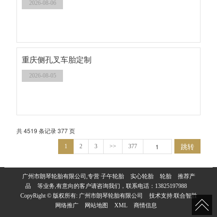
2026-08-06
重庆侧孔叉车胎定制
2026-08-05
共 4519 条记录 377 页
跳转
1
2
3
>>
377
广州市朗琴轮胎有限公司,专营
子午轮胎
实心轮胎
轮胎
推荐产
品
等业务,有意向的客户请咨询我们，联系电话：
13825197988
CopyRight © 版权所有:
广州市朗琴轮胎有限公司
技术支持:
联合智胜
网络推广
网站地图
XML
商情信息