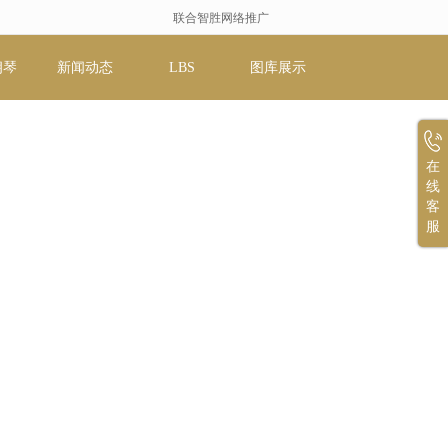
联合智胜网络推广
朗琴
新闻动态
LBS
图库展示
在
线
客
服