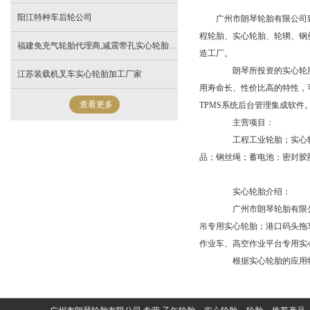
阳江特种车后轮公司
广州市朗琴轮胎有限公司
程轮胎、实心轮胎、轮辋、钢丝绳
福建免充气轮胎代理商,减震带孔实心轮胎一件代发
造工厂。
朗琴所投资的实心轮胎工厂为
江苏装载机叉车实心轮胎加工厂家
用寿命长、性价比高的特性，可
查看更多
TPMS系统后台管理集成软件
主营项目：
工程工业轮胎；实心轮
品；钢丝绳；蓄电池；密封胶
实心轮胎介绍：
广州市朗琴轮胎有限公司
吊专用实心轮胎；港口码头拖
作业车、高空作业平台专用实
根据实心轮胎的应用特