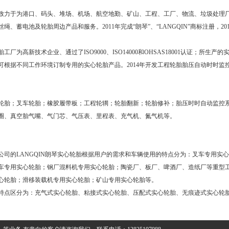
致力于为港口、码头、堆场、机场、航空地勤、矿山、工程、工厂、物流、垃圾处理
、蓄电池及轮胎周边产品和服务。2011年完成“朗琴”、“LANGQIN”商标注册，2
高新技术企业、通过了ISO9000、ISO14000和OHSAS18001认证；所生产
根据不同工作环境订制专用的实心轮胎产品。2014年开发工程轮胎胎压自动时时监控系统
。
胎；叉车轮胎；橡胶履带板；工程轮辋；轮胎翻新；轮胎修补；胎压时时自动监控系
圈、真空胎气嘴、气门芯、气压表、里程表、充气机、氮气机等。
的LANGQIN朗琴实心轮胎根据用户的需求和车辆使用的特点分为：叉车专用实
车专用实心轮胎；钢厂混料机专用实心轮胎；陶瓷厂、板厂、啤酒厂、造纸厂等重型
心轮胎；滑移装载机专用实心轮胎；矿山专用实心轮胎等。
点区分为：充气式实心轮胎、粘接式实心轮胎、压配式实心轮胎、无痕迹式实心轮