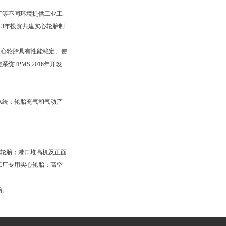
厂等不同环境提供工业工
013年投资共建实心轮胎制
的实心轮胎具有性能稳定、使
TPMS,2016年开发
统；轮胎充气和气动产
心轮胎；港口堆高机及正面
工厂专用实心轮胎；高空
胎。