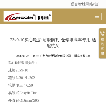
联合智胜网络推广
很遗憾，因您的浏览器版本过低导致无法获得最佳浏览体验，推荐下载安装谷歌浏览器！
23x9-10实心轮胎 耐磨防扎 仓储堆高车专用 适
在
线
配杭叉
客
服
2026-03-27
来自:
广州市朗琴轮胎有限公司
浏览次数:156
实心轮胎数据参考：
规格
23x9-10
花纹
L-301/L-302
轮辋
(Rim ) 6.50
易装式
Easyfit Tire
外直径
OD(mm)595