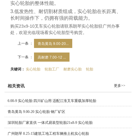
实心轮胎的整体性能。
3.
低发热性、耐切割材质组成，实心轮胎在长距离、
长时间操作下，仍拥有强的荷载能力。
23x9-10
购买
叉车实心轮胎请联系朗琴实心轮胎驻广州办事
处，欢迎光临现场看实心轮胎型号购货。
上一条 ：
青岛黄岛 9.00-20...
下一条 ：
高耐磨 7.00-12 ...
关键词：
实心轮胎
轮胎工厂
耐磨实心胎
轮胎
更多>>
相关资讯
6.00-9 实心轮胎 四川矿山用 适配江淮叉车重载加厚轮胎
青岛黄岛 9.00-20 实心轮胎 钢厂矿区
深圳轮胎厂家直供 一体式易装型轮胎21x8-9 实心轮胎
广州朗琴 8.25-15建筑工地工程车辆推土机实心轮胎