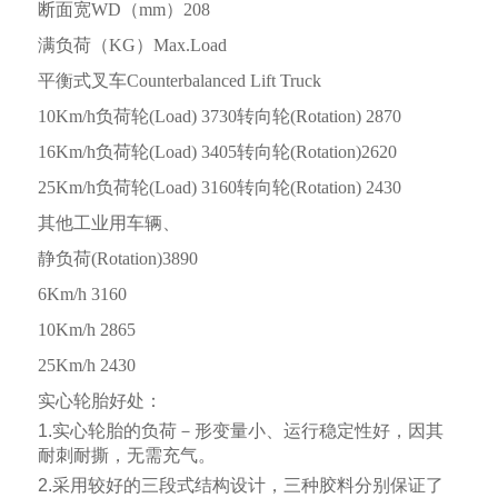
断面宽
WD
（
mm
）
208
满负荷（
KG
）
Max.Load
平衡式叉车
Counterbalanced Lift Truck
10Km/h
负荷轮
(Load) 3730
转向轮
(Rotation) 2870
16Km/h
负荷轮
(Load) 3405
转向轮
(Rotation)2620
25Km/h
负荷轮
(Load) 3160
转向轮
(Rotation) 2430
其他工业用车辆、
静负荷
(Rotation)3890
6Km/h 3160
10Km/h 2865
25Km/h 2430
实心轮胎好处：
1.
实心轮胎的负荷－形变量小、运行稳定性好，因其
耐刺耐撕，无需充气。
2.
采用
较好
的三段式结构设计，三种胶料分别保证了