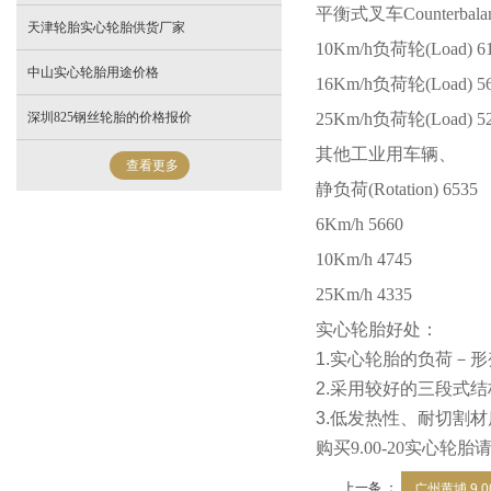
平衡式叉车
Counterbala
天津轮胎实心轮胎供货厂家
10Km/h
负荷轮
(Load) 6
中山实心轮胎用途价格
16Km/h
负荷轮
(Load) 5
深圳825钢丝轮胎的价格报价
25Km/h
负荷轮
(Load) 5
其他工业用车辆、
查看更多
静负荷
(Rotation) 6535
6Km/h 5660
10Km/h 4745
25Km/h 4335
实心轮胎好处：
1.
实心轮胎的负荷－形
2.
采用
较好
的三段式结
3.
低发热性、耐切割材
购买
9.00-20
实心轮胎
上一条 ：
广州黄埔 9.00-