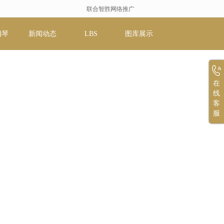
联合智胜网络推广
朗琴
新闻动态
LBS
图库展示
在
线
客
服