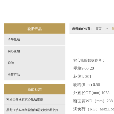
轮胎产品
您当前的位置：
首页
>
子午轮胎
实心轮胎
实心轮胎数据参考：
轮胎
规格
9.00-20
推荐产品
花纹
L-301
轮辋
(Rim ) 6.50
新闻动态
外直径
OD(mm) 1038
南沙天然橡胶实心轮胎维修
断面宽
WD
（
mm
）
238
满负荷（
KG
）
Max.Lo
黑龙江铲车钢丝轮胎和尼龙轮胎哪个好