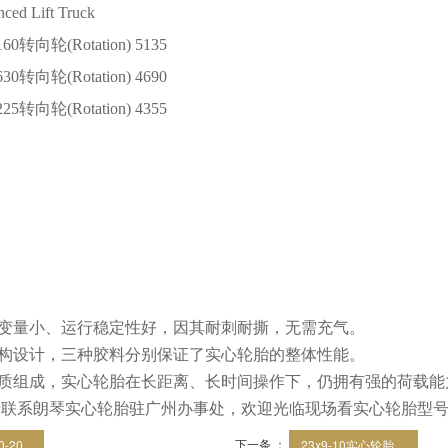
nced Lift Truck
160
转向轮
(Rotation) 5135
630
转向轮
(Rotation) 4690
225
转向轮
(Rotation) 4355
变量小、运行稳定性好，因其耐刺耐撕，无需充气。
构设计，三种胶料分别保证了实心轮胎的整体性能。
质组成，实心轮胎在长距离、长时间操作下，仍拥有强的荷载能
请联系朗琴实心轮胎驻广州办事处，欢迎光临现场看实心轮胎型
下一条 ：
20...
23x9-10实心轮胎 ...