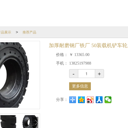
产品展示
推荐产品
>
加厚耐磨钢厂铁厂 50装载机铲车轮胎1
价格：
￥
13365.00
手机：
13825197988
-
+
更多信息
分享：