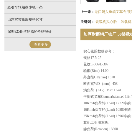
牵引车轮胎多少钱一条
上一条：
港口码头重箱叉车专用实心
山东实芯轮胎规格尺寸
关键词：
装载机实心胎
装载机
深圳825钢丝轮胎的价格报价
加厚耐磨钢厂铁厂 50装载机铲
查看更多
实心轮胎数据参考：
规格17.5-25
花纹L-306/L-307
轮辋(Rim ) 14.00
外直径OD(mm) 1370
断面宽WD（mm）458
满负荷（KG）Max.Load
平衡式叉车Counterbalanced Lift T
10Km/h负荷轮(Load) 17720转向轮(
16Km/h负荷轮(Load) 16880转向轮(
25Km/h负荷轮(Load) 15960转向轮(
其他工业用车辆、
静负荷(Rotation) 18800