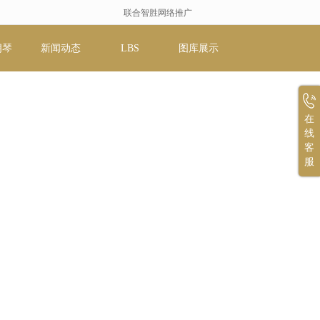
联合智胜网络推广
朗琴
新闻动态
LBS
图库展示
在
线
客
服