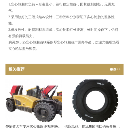
1.实心轮胎的负荷－形变量小、运行稳定性好，因其耐刺耐撕，无需充
气。
2.采用较好的三段式结构设计，三种胶料分别保证了实心轮胎的整体性
能。
3.低发热性、耐切割材质组成，实心轮胎在长距离、长时间操作下，仍拥
有强的荷载能力。
购买20.5-25实心轮胎请联系朗琴实心轮胎驻广州办事处，欢迎光临现场看
实心轮胎型号购货。
相关推荐
更多>>
伸缩臂叉车专用实心轮胎 耐切割免维护 14.00-24
供应纸品厂物流集团港口码头专用实心轮胎10.00-20