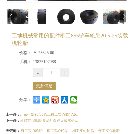
工地机械常用的配件柳工855铲车轮胎20.5-25装载
机轮胎
价格：
￥
23625.00
手机：
13825197988
-
+
更多信息
分享：
上一条：
厂家供货30/50徐工柳工实心胎17.5-25侧孔含钢圈
下一条：
环保实心轮胎 食品厂白色无痕实心轮胎16x5x12
关键词：
柳工实心轮胎
柳工实心轮胎
柳工实心轮胎
柳工实心轮胎