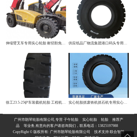
伸缩臂叉车专用实心轮胎 耐切割免维护 14.00-24
供应纸品厂物流集团港口码头专用实心轮胎10.00-20
徐工23.5-25铲车装载机轮胎 工程机械轮胎 耐磨耐扎
实心轮胎抓废铁机抓石机专用实心轮胎L-301 工厂批发
广州市朗琴轮胎有限公司,专营
子午轮胎
实心轮胎
轮胎
推荐产
品
等业务,有意向的客户请咨询我们，联系电话：
13825197988
CopyRight © 版权所有:
广州市朗琴轮胎有限公司
技术支持:
联合智胜