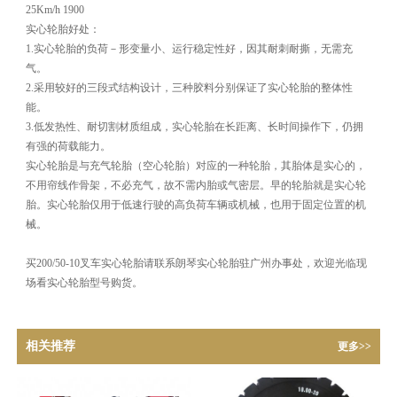
25Km/h 1900
实心轮胎好处：
1.实心轮胎的负荷－形变量小、运行稳定性好，因其耐刺耐撕，无需充
气。
2.采用较好的三段式结构设计，三种胶料分别保证了实心轮胎的整体性
能。
3.低发热性、耐切割材质组成，实心轮胎在长距离、长时间操作下，仍拥
有强的荷载能力。
实心轮胎是与充气轮胎（空心轮胎）对应的一种轮胎，其胎体是实心的，
不用帘线作骨架，不必充气，故不需内胎或气密层。早的轮胎就是实心轮
胎。实心轮胎仅用于低速行驶的高负荷车辆或机械，也用于固定位置的机
械。
买200/50-10叉车实心轮胎请联系朗琴实心轮胎驻广州办事处，欢迎光临现
场看实心轮胎型号购货。
相关推荐
更多>>