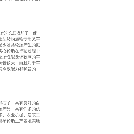
胎的长度增加了，使
重型货物运输专用叉车
减少这类轮胎产生的振
实心轮胎在行驶过程中
轮胎性能要求较高的车
噪音较大，而且对于车
其承载能力和噪音的
和石子，具有良好的自
胎产品，具有许多的优
车、农业机械、建筑工
朗琴轮胎生产基地实地