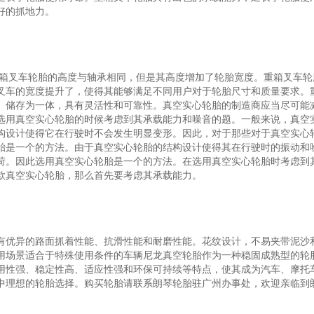
好的抓地力。
重箱叉车轮胎的高度与轴承相同，但是其高度增加了轮胎宽度。重箱叉车轮
叉车的宽度提升了，使得其能够满足不同用户对于轮胎尺寸和质量要求。
、储存为一体，具有灵活性和可靠性。真空实心轮胎的制造商应当尽可能
选用真空实心轮胎的时候考虑到其承载能力和噪音的题。一般来说，真空
构设计使得它在行驶时不会发生明显变形。因此，对于那些对于真空实心
胎是一个的方法。由于真空实心轮胎的结构设计使得其在行驶时的振动和
荷。因此选用真空实心轮胎是一个的方法。在选用真空实心轮胎时考虑到
款真空实心轮胎，那么首先要考虑其承载能力。
有优异的路面抓着性能、抗滑性能和耐磨性能。花纹设计，不易夹带泥沙
用场景适合于特殊使用条件的车辆尼龙真空轮胎作为一种稳固成熟型的轮
用性强、稳定性高、适应性强和环保可持续等特点，使其成为汽车、摩托
中理想的轮胎选择。购买轮胎请联系朗琴轮胎驻广州办事处，欢迎亲临到