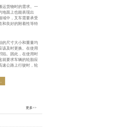
搬运货物时的需求。一
的地面上也能表现出
领域中，叉车需要承受
性和良好的附着性等特
胎的尺寸大小和重量均
应该及时更换。在使用
凹陷。因此，在使用时
这就要求车辆的轮胎应
高速公路上行驶时，轮
.
更多>>