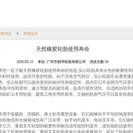
新闻动态
商情信息
>
天然橡胶轮胎使用寿命
2026-05-15
来自:
广州市朗琴轮胎有限公司
浏览次数:56
带您一起了解天然橡胶轮胎使用寿命的信息,实心轮胎具有出色的耐磨性和
长时间使用，提供可靠的性能。由于没有充气部分，实心轮胎不会遭受爆
势。实心轮胎可以提供更好的操控性和稳定性，因为它们不会因为气压变
路面冲击和震动，减少驾驶员的疲劳感，提高行驶舒适性。合适的自卸车
例如矿山专用轮胎、建筑工地专用轮胎等。正确的轮胎气压可以延长轮胎
常用于装载机、挖掘机、推土机等重型设备。它们能够在不平坦的地形和
胎在物流和仓储领域也有广泛应用，如手动托盘车、电动叉车等。它们能
牵引力。重箱叉车轮胎的耐磨性和耐高温性能得到提升，使轮胎的抗疲劳
延长了轮胎使用寿命。重箱叉车轮胎具有出色的承载能力，延长了轮胎使