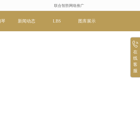
联合智胜网络推广
朗琴
新闻动态
LBS
图库展示
在
线
客
服