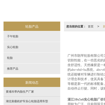
轮胎产品
您当前的位置：
首页
>
子午轮胎
实心轮胎
广州市朗琴轮胎有限公司为
轮胎
切割性能，在一些恶劣的
坐舒适性。天然橡胶是一
推荐产品
的abs+ebd+ba系统。
统还能够对车辆进行制动
计理念和技术，使其具备
新闻动态
等都是新一代的标准配备
自动停止行驶。同时，该
黄埔吊带内胎生产厂家
湛江10x5x6实心轮胎厂价
湖北装载机铲车实心轮胎适用车型
用较为广泛。目前我国天