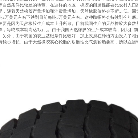
等自然条件比较差的地带。在这样的地区，橡胶的耐磨性能要比农村人口
是，随着天然橡胶产量增加和消费量增加，天然橡胶价格会不断走低。因
吨2万美元左右下跌到目前每吨5万美元左右。这种跌幅将会持续到今年底
主要是因为天然橡胶生产成本上升所致。目前我国生产的天然橡胶大多数
计算，每吨成本就高达3万元。由于我国天然橡胶的生产成本较高，因此目
。另外，由于我国的农业基础条件比较好，加上政府在种植方面投入了相
持稳步增长。由于天然橡胶实心轮胎的耐磨性比气囊轮胎要高，所以在运