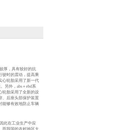
面较厚，具有较好的抗
行驶时的震动，提高乘
实心轮胎采用了新一代
。另外，abs＋ebd系
心轮胎采用了全新的设
帘、后座头部保护装置
时能够有效地防止车辆
。
因此在工业生产中应
。而我国的农村地区大