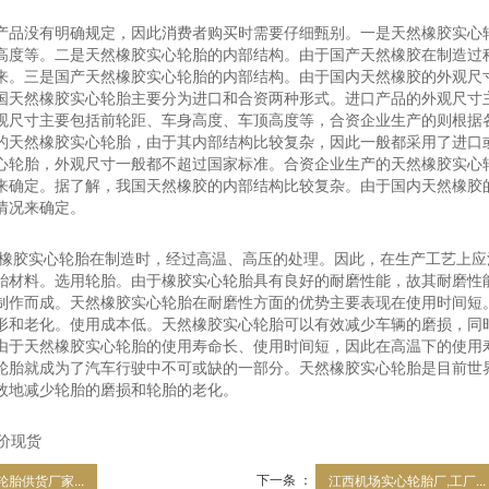
产品没有明确规定，因此消费者购买时需要仔细甄别。一是天然橡胶实心
高度等。二是天然橡胶实心轮胎的内部结构。由于国产天然橡胶在制造过
来。三是国产天然橡胶实心轮胎的内部结构。由于国内天然橡胶的外观尺
国天然橡胶实心轮胎主要分为进口和合资两种形式。进口产品的外观尺寸
观尺寸主要包括前轮距、车身高度、车顶高度等，合资企业生产的则根据
的天然橡胶实心轮胎，由于其内部结构比较复杂，因此一般都采用了进口
心轮胎，外观尺寸一般都不超过国家标准。合资企业生产的天然橡胶实心
来确定。据了解，我国天然橡胶的内部结构比较复杂。由于国内天然橡胶
情况来确定。
然橡胶实心轮胎在制造时，经过高温、高压的处理。因此，在生产工艺上应
胎材料。选用轮胎。由于橡胶实心轮胎具有良好的耐磨性能，故其耐磨性
制作而成。天然橡胶实心轮胎在耐磨性方面的优势主要表现在使用时间短
形和老化。使用成本低。天然橡胶实心轮胎可以有效减少车辆的磨损，同
由于天然橡胶实心轮胎的使用寿命长、使用时间短，因此在高温下的使用寿
轮胎就成为了汽车行驶中不可或缺的一部分。天然橡胶实心轮胎是目前世
效地减少轮胎的磨损和轮胎的老化。
下一条 ：
胎供货厂家...
江西机场实心轮胎厂,工厂...