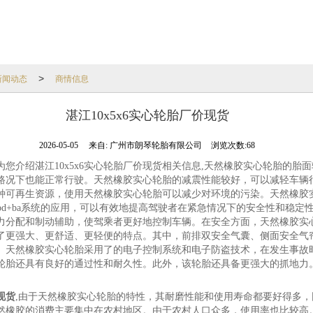
新闻动态
商情信息
>
湛江10x5x6实心轮胎厂价现货
2026-05-05
来自:
广州市朗琴轮胎有限公司
浏览次数:68
您介绍湛江10x5x6实心轮胎厂价现货相关信息,天然橡胶实心轮胎的胎
路况下也能正常行驶。天然橡胶实心轮胎的减震性能较好，可以减轻车辆
种可再生资源，使用天然橡胶实心轮胎可以减少对环境的污染。天然橡胶
abs+ebd+ba系统的应用，可以有效地提高驾驶者在紧急情况下的安全性和稳定性
力分配和制动辅助，使驾乘者更好地控制车辆。在安全方面，天然橡胶实
了更强大、更舒适、更轻便的特点。其中，前排双安全气囊、侧面安全气
。天然橡胶实心轮胎采用了的电子控制系统和电子防盗技术，在发生事故
轮胎还具有良好的通过性和耐久性。此外，该轮胎还具备更强大的抓地力
现货
,由于天然橡胶实心轮胎的特性，其耐磨性能和使用寿命都要好得多，
然橡胶的消费主要集中在农村地区。由于农村人口众多，使用率也比较高