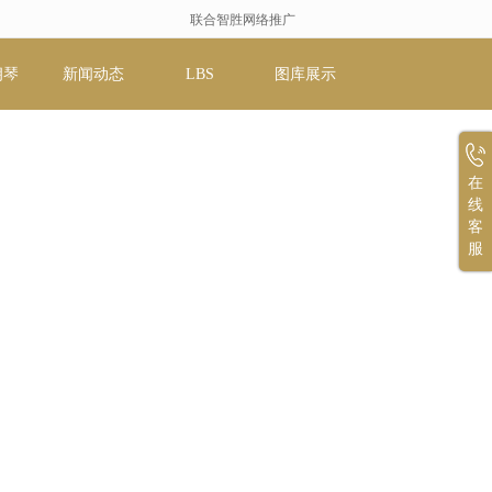
联合智胜网络推广
朗琴
新闻动态
LBS
图库展示
在
线
客
服