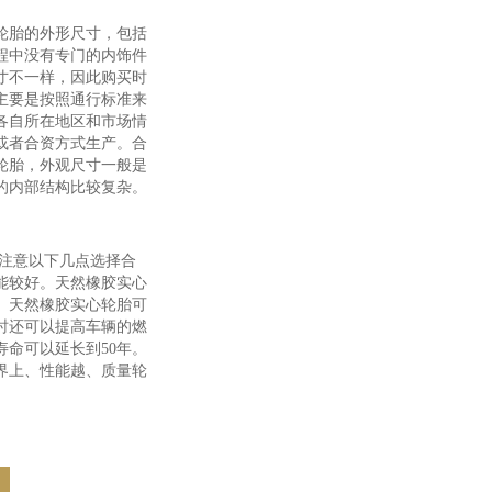
轮胎的外形尺寸，包括
程中没有专门的内饰件
寸不一样，因此购买时
主要是按照通行标准来
各自所在地区和市场情
或者合资方式生产。合
轮胎，外观尺寸一般是
的内部结构比较复杂。
注意以下几点选择合
能较好。天然橡胶实心
。天然橡胶实心轮胎可
时还可以提高车辆的燃
命可以延长到50年。
界上、性能越、质量轮