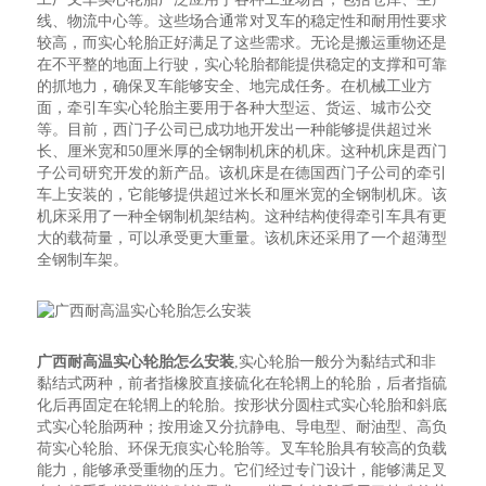
线、物流中心等。这些场合通常对叉车的稳定性和耐用性要求
较高，而实心轮胎正好满足了这些需求。无论是搬运重物还是
在不平整的地面上行驶，实心轮胎都能提供稳定的支撑和可靠
的抓地力，确保叉车能够安全、地完成任务。在机械工业方
面，牵引车实心轮胎主要用于各种大型运、货运、城市公交
等。目前，西门子公司已成功地开发出一种能够提供超过米
长、厘米宽和50厘米厚的全钢制机床的机床。这种机床是西门
子公司研究开发的新产品。该机床是在德国西门子公司的牵引
车上安装的，它能够提供超过米长和厘米宽的全钢制机床。该
机床采用了一种全钢制机架结构。这种结构使得牵引车具有更
大的载荷量，可以承受更大重量。该机床还采用了一个超薄型
全钢制车架。
广西耐高温实心轮胎怎么安装
,实心轮胎一般分为黏结式和非
黏结式两种，前者指橡胶直接硫化在轮辋上的轮胎，后者指硫
化后再固定在轮辋上的轮胎。按形状分圆柱式实心轮胎和斜底
式实心轮胎两种；按用途又分抗静电、导电型、耐油型、高负
荷实心轮胎、环保无痕实心轮胎等。叉车轮胎具有较高的负载
能力，能够承受重物的压力。它们经过专门设计，能够满足叉