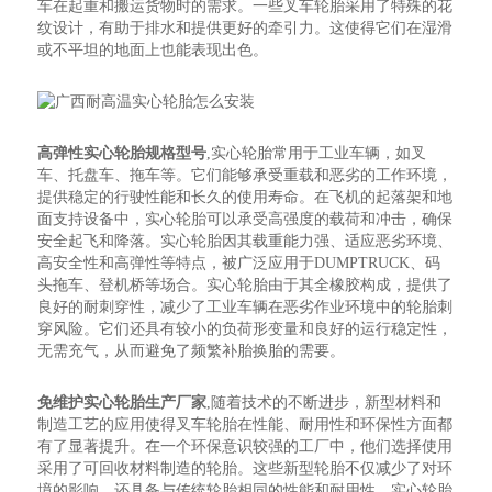
车在起重和搬运货物时的需求。一些叉车轮胎采用了特殊的花
纹设计，有助于排水和提供更好的牵引力。这使得它们在湿滑
或不平坦的地面上也能表现出色。
高弹性实心轮胎规格型号
,实心轮胎常用于工业车辆，如叉
车、托盘车、拖车等。它们能够承受重载和恶劣的工作环境，
提供稳定的行驶性能和长久的使用寿命。在飞机的起落架和地
面支持设备中，实心轮胎可以承受高强度的载荷和冲击，确保
安全起飞和降落。实心轮胎因其载重能力强、适应恶劣环境、
高安全性和高弹性等特点，被广泛应用于DUMPTRUCK、码
头拖车、登机桥等场合。实心轮胎由于其全橡胶构成，提供了
良好的耐刺穿性，减少了工业车辆在恶劣作业环境中的轮胎刺
穿风险。它们还具有较小的负荷形变量和良好的运行稳定性，
无需充气，从而避免了频繁补胎换胎的需要。
免维护实心轮胎生产厂家
,随着技术的不断进步，新型材料和
制造工艺的应用使得叉车轮胎在性能、耐用性和环保性方面都
有了显著提升。在一个环保意识较强的工厂中，他们选择使用
采用了可回收材料制造的轮胎。这些新型轮胎不仅减少了对环
境的影响，还具备与传统轮胎相同的性能和耐用性。实心轮胎