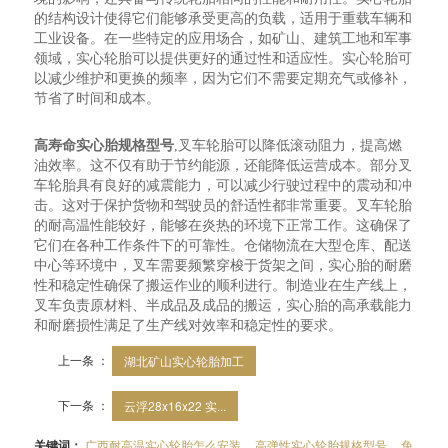
的结构设计使得它们能够承受更高的负载，适用于重载车辆和
工业设备。在一些特定的应用场合，如矿山、建筑工地和军事
领域，实心轮胎可以提供更好的通过性和适应性。实心轮胎可
以减少维护和更换的频率，因为它们不需要定期充气或修补，
节省了时间和成本。
高寿命实心胎规格型号
,叉车轮胎可以降低滚动阻力，提高燃
油效率。这不仅有助于节约能源，还能降低运营成本。部分叉
车轮胎具有良好的减震能力，可以减少行驶过程中的震动和冲
击。这对于保护货物和驾驶员的舒适性都非常重要。叉车轮胎
的耐高温性能较好，能够在炎热的环境下正常工作。这确保了
它们在各种工作条件下的可靠性。仓储物流在大型仓库、配送
中心等环境中，叉车需要频繁穿梭于货架之间，实心胎的耐磨
性和稳定性确保了搬运作业的顺利进行。制造业在生产线上，
叉车负责原材料、半成品及成品的搬运，实心胎的高承载能力
和耐磨损性满足了生产线对效率和稳定性的要求。
上一条 ：
湖北矿山实心轮胎加工
下一条 ：
云浮28x16x22 实...
关键词：
广西耐高温实心轮胎怎么安装
高弹性实心轮胎规格型号
免