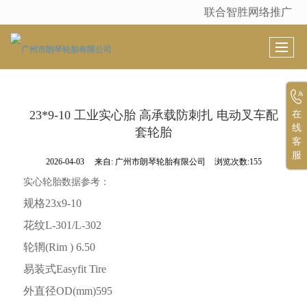
联合智胜网络推广
很遗憾，因您的浏览器版本过低导致无法获得最佳浏览体验，推荐下载安装谷歌浏览器！
23*9-10 工业实心胎 高承载防刺扎 电动叉车配
在
线
套轮胎
客
服
2026-04-03
来自:
广州市朗琴轮胎有限公司
浏览次数:155
实心轮胎数据参考：
规格
23x9-10
花纹
L-301/L-302
轮辋
(Rim ) 6.50
易装式
Easyfit Tire
外直径
OD(mm)595