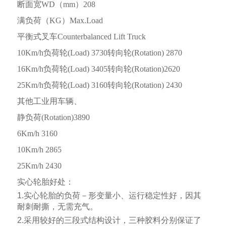
断面宽
WD
（
mm
）
208
满负荷（
KG
）
Max.Load
平衡式叉车
Counterbalanced Lift Truck
10Km/h
负荷轮
(Load) 3730
转向轮
(Rotation) 2870
16Km/h
负荷轮
(Load) 3405
转向轮
(Rotation)2620
25Km/h
负荷轮
(Load) 3160
转向轮
(Rotation) 2430
其他工业用车辆、
静负荷
(Rotation)3890
6Km/h 3160
10Km/h 2865
25Km/h 2430
实心轮胎好处：
1.
实心轮胎的负荷－形变量小、运行稳定性好，因其
耐刺耐撕，无需充气。
2.
采用
较好
的三段式结构设计，三种胶料分别保证了