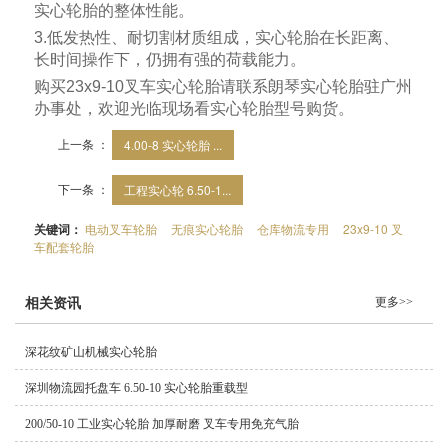
实心轮胎的整体性能。
3.
低发热性、耐切割材质组成，实心轮胎在长距离、
长时间操作下，仍拥有强的荷载能力。
购买
23x9-10
叉车实心轮胎请联系朗琴实心轮胎驻广州
办事处，欢迎光临现场看实心轮胎型号购货。
上一条 ：
4.00-8 实心轮胎 ...
下一条 ：
工程实心轮 6.50-1...
关键词：
电动叉车轮胎
无痕实心轮胎
仓库物流专用
23x9-10 叉
车配套轮胎
更多>>
相关资讯
深花纹矿山机械实心轮胎
深圳物流园托盘车 6.50-10 实心轮胎重载型
200/50-10 工业实心轮胎 加厚耐磨 叉车专用免充气胎