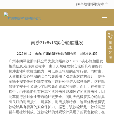
联合智胜网络推广
很遗憾，因您的浏览器版本过低导致无法获得最佳浏览体验，推荐下载安装谷歌浏览器！
南沙21x8x15实心轮胎批发
在
线
客
2025-04-12
来自:
广州市朗琴轮胎有限公司
浏览次数:155
服
广州市朗琴轮胎有限公司为您介绍南沙21x8x15实心轮胎批发
相关信息,在使用过程中，由于天然橡胶实心轮胎具有更好的
抗冲击性和抗撞击能力，可以保证轮胎的正常行驶。同时由于
天然橡胶实心轮胎的安全气囊采用了双层密封结构设计，使得
车辆不需要任何外部支撑就可以轻松地进入驾驶舱内。这样既
保证了安全性又减少了因气囊而造成的损伤。而且，在使用过
程中，由于轮胎具有较高的抗冲击性能和较好的抗撞击性，因
此车辆行驶时会比普通轮胎更安全。同时天然橡胶实心轮胎具
有良好的耐磨损性、耐腐蚀、耐磨损等特点。这些优势使得该
款轮胎具有极高的安全保护力。据悉，该款轮胎是一款经济型
轿车用橡胶制成。这款轮胎的外观设计采用了的双色轮毂，在