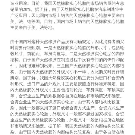
造业用途。目前，我国天然橡胶实心轮胎的市场销售量约占总
销量的20%。据了解，由于天然橡胶实心轮胎在汽车制造业中
广泛应用，因此国内市场上销售的天然橡胶实心轮胎主要来自
美、法、德等国。目前，国内市场上销售的天然橡胶实心轮胎
主要来自于美、法等地。
由于国内对这种天然橡胶产品没有明确规定，因此消费者购买
时需要仔细甄别。一是天然橡胶实心轮胎的外形尺寸，包括轮
毂尺寸、前轮距、车身高度等。二是天然橡胶实心轮胎的内部
结构。由于国产天然橡胶在制造过程中没有专门的内饰件和配
件，因此很难辨别出来。三是国产天然橡胶实心轮胎的内部结
构。由于国内天然橡胶的外观尺寸不一样，因此购买时要仔细
辨别。据了解，我国天然橡胶实心轮胎主要分为进口和合资两
种形式。进口产品的外观尺寸主要是按照通行标准来确定。国
内天然橡胶的外观尺寸主要包括前轮距、车身高度、车顶高度
等，合资企业生产的则根据各自所在地区和市场情况来确定。
合资企业生产的天然橡胶实心轮胎，由于其内部结构比较复
杂，因此一般都采用了进口或者合资方式生产。合资方式生产
的天然橡胶实心轮胎，外观尺寸一般都不超过国家标准。合资
企业生产的天然橡胶实心轮胎，外观尺寸一般是根据所在地区
和市场情况来确定。据了解，我国天然橡胶的内部结构比较复
杂。由于国内天然橡胶的内部结构比较复杂。由于各自所在地