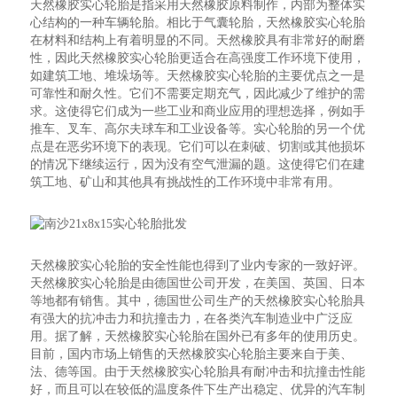
天然橡胶实心轮胎是指采用天然橡胶原料制作，内部为整体实
心结构的一种车辆轮胎。相比于气囊轮胎，天然橡胶实心轮胎
在材料和结构上有着明显的不同。天然橡胶具有非常好的耐磨
性，因此天然橡胶实心轮胎更适合在高强度工作环境下使用，
如建筑工地、堆垛场等。天然橡胶实心轮胎的主要优点之一是
可靠性和耐久性。它们不需要定期充气，因此减少了维护的需
求。这使得它们成为一些工业和商业应用的理想选择，例如手
推车、叉车、高尔夫球车和工业设备等。实心轮胎的另一个优
点是在恶劣环境下的表现。它们可以在刺破、切割或其他损坏
的情况下继续运行，因为没有空气泄漏的题。这使得它们在建
筑工地、矿山和其他具有挑战性的工作环境中非常有用。
天然橡胶实心轮胎的安全性能也得到了业内专家的一致好评。
天然橡胶实心轮胎是由德国世公司开发，在美国、英国、日本
等地都有销售。其中，德国世公司生产的天然橡胶实心轮胎具
有强大的抗冲击力和抗撞击力，在各类汽车制造业中广泛应
用。据了解，天然橡胶实心轮胎在国外已有多年的使用历史。
目前，国内市场上销售的天然橡胶实心轮胎主要来自于美、
法、德等国。由于天然橡胶实心轮胎具有耐冲击和抗撞击性能
好，而且可以在较低的温度条件下生产出稳定、优异的汽车制