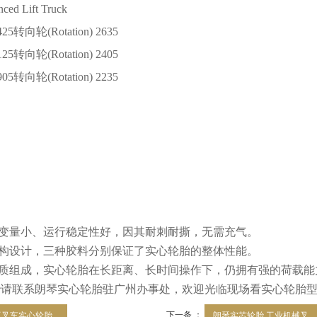
nced Lift Truck
425
转向轮
(Rotation) 2635
125
转向轮
(Rotation) 2405
905
转向轮
(Rotation) 2235
变量小、运行稳定性好，因其耐刺耐撕，无需充气。
构设计，三种胶料分别保证了实心轮胎的整体性能。
质组成，实心轮胎在长距离、长时间操作下，仍拥有强的荷载能
胎请联系朗琴实心轮胎驻广州办事处，欢迎光临现场看实心轮胎
下一条 ：
叉车实心轮胎...
朗琴实芯轮胎 工业机械叉...