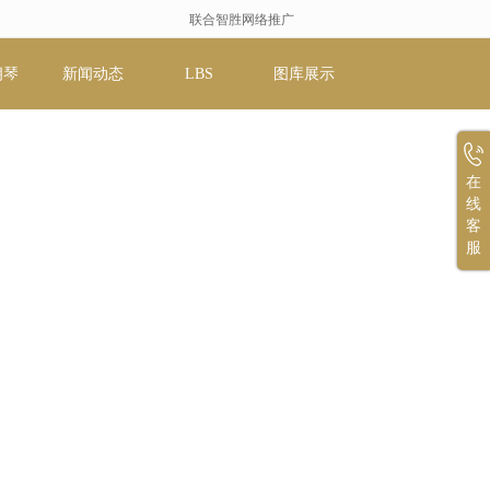
联合智胜网络推广
朗琴
新闻动态
LBS
图库展示
在
线
客
服