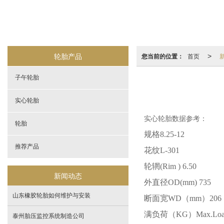
轮胎产品
您当前的位置：
首页
>
子午轮胎
实心轮胎
实心轮胎数据参考：
轮胎
规格
8.25-12
推荐产品
花纹
L-301
轮辋
(Rim ) 6.50
新闻动态
外直径
OD(mm) 735
山东橡胶轮胎如何维护与安装
断面宽
WD
（
mm
）
206
满负荷（
KG
）
Max.Lo
泰州胎压监控系统制造公司