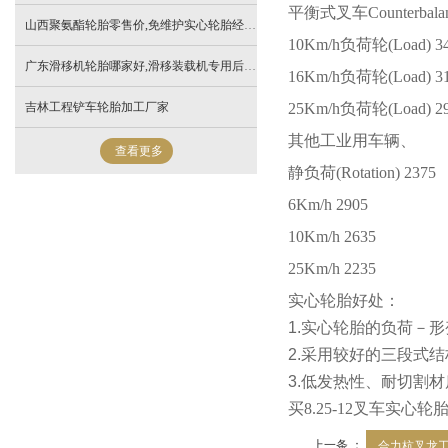
平衡式叉车
Counterbala
山西聚氨酯轮胎零售价,免维护实心轮胎经销批发
10Km/h
负荷轮
(Load) 3
广东滑移机轮胎哪家好,滑移装载机专用后轮如何安装
16Km/h
负荷轮
(Load) 3
吉林工程铲车轮胎加工厂家
25Km/h
负荷轮
(Load) 2
其他工业用车辆、
查看更多
静负荷
(Rotation) 2375
6Km/h 2905
10Km/h 2635
25Km/h 2235
实心轮胎好处：
1.
实心轮胎的负荷－形
2.
采用
较好
的三段式结
3.
低发热性、耐切割材
买
8.25-12
叉车实心轮
上一条 ：
合力杭叉龙工