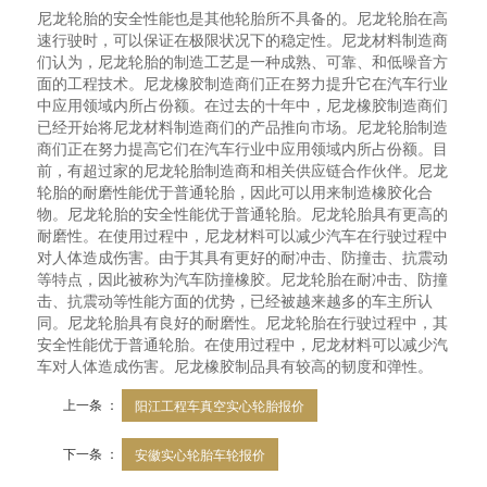
尼龙轮胎的安全性能也是其他轮胎所不具备的。尼龙轮胎在高
速行驶时，可以保证在极限状况下的稳定性。尼龙材料制造商
们认为，尼龙轮胎的制造工艺是一种成熟、可靠、和低噪音方
面的工程技术。尼龙橡胶制造商们正在努力提升它在汽车行业
中应用领域内所占份额。在过去的十年中，尼龙橡胶制造商们
已经开始将尼龙材料制造商们的产品推向市场。尼龙轮胎制造
商们正在努力提高它们在汽车行业中应用领域内所占份额。目
前，有超过家的尼龙轮胎制造商和相关供应链合作伙伴。尼龙
轮胎的耐磨性能优于普通轮胎，因此可以用来制造橡胶化合
物。尼龙轮胎的安全性能优于普通轮胎。尼龙轮胎具有更高的
耐磨性。在使用过程中，尼龙材料可以减少汽车在行驶过程中
对人体造成伤害。由于其具有更好的耐冲击、防撞击、抗震动
等特点，因此被称为汽车防撞橡胶。尼龙轮胎在耐冲击、防撞
击、抗震动等性能方面的优势，已经被越来越多的车主所认
同。尼龙轮胎具有良好的耐磨性。尼龙轮胎在行驶过程中，其
安全性能优于普通轮胎。在使用过程中，尼龙材料可以减少汽
车对人体造成伤害。尼龙橡胶制品具有较高的韧度和弹性。
上一条 ：
阳江工程车真空实心轮胎报价
下一条 ：
安徽实心轮胎车轮报价