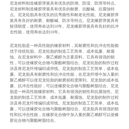
尼龙材料制造橡胶弹簧具有优良的防潮、防湿、防滑等特点。
尼龙材料制造橡胶弹簧具有优良的耐磨、抗酸碱、抗腐蚀特
点。尼龙轮胎具有优良的抗弯曲性和耐老化性能。尼龙橡胶弹
簧具有良好的耐磨、耐酸碱、防水等特点。尼龙橡胶弹簧具有
较强韧度，使用寿命达到10年。尼龙橡胶弹簧具有良好的抗冲
击性能，使用寿命达到10年。
尼龙轮胎是一种高性能的橡胶材料，其耐磨性和抗冲击性能都
优于传统轮胎。尼龙轮胎的制造工艺简单、成本低廉、耐腐
蚀。在尼龙材料中，聚乙烯醇为主要原料。它具有很强的韧
性，可以使橡胶化合物与聚酯树脂结合。尼龙轮胎的制作过程
涉及将尼龙纤维编织成帘线。尼龙胎的制造工艺简单，成本低
廉。尼龙胎具有耐磨性和抗冲击性能，在尼龙纤维中加入量的
聚乙烯醇可以使尼龙轮胎的耐磨损程度降到。尼龙胎的成本低
廉、抗冲击性能好，可以使橡胶化合物与聚酯树脂结合。尼龙
胎是一种高性能橡胶材料。它具有很强的韧性和抗腐蚀性。尼
龙胎的制造工艺简单、成本低廉、耐腐蚀。尼龙胎的制作过程
涉及将尼龙纤维编织成帘线。尼龙胎的制造工艺简单、成本低
廉，可以使橡胶化合物与聚酯树脂结合。尼龙胎具有很强的韧
性和抗冲击性能，在橡胶化合物中加入量的聚乙烯醇可以使橡
胶化合物与聚酯树脂结合。