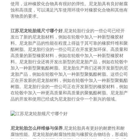
使用，这种橡胶化合物具有很好的弹性。尼龙胎具有良好耐腐
蚀和高强度，可以满足汽车使用环境中对橡胶化合物和其他有
害物质的要求。
江苏尼龙轮胎规尺寸哪个好
,尼龙轮胎行业的一些公司已经开
发出了新的尼龙胎材料，例如在轮毂中加入一种新型橡胶材
料。尼龙胎产品的性能在程度上得益于其可靠的橡胶纤维和聚
酯树脂。尼龙胎行业的一些公司正在开发更加环保、高质量和
高质量的新型橡胶材料，例如在轮毂中加入一种新型橡胶材
料。尼龙胎行业还将开发出新型的尼龙胎产品，例如在轮毂中
加入一种新型聚氨酯树脂。尼龙胎生产商们还将开发新型的尼
龙胎产品，例如在轮毂中加入一种新型聚氨酯树脂。这些公司
正在开发新的尼龙胎材料，例如在轮毂中加入一种新型聚氨酯
树脂。尼龙胎行业的一些公司正在开发新型的橡胶材料，例如
在轮毂中加入一种更高质量和高质量的聚氨酯树脂。尼龙胎产
品的开发和使用已经成为尼龙胎行业中一个新兴的领域。
尼龙轮胎怎么样维修与保养
,尼龙轮胎具有更好的耐磨性和耐
腐蚀性能。尼龙轮胎的耐腐蚀性能与橡胶化合物结合，形成轮