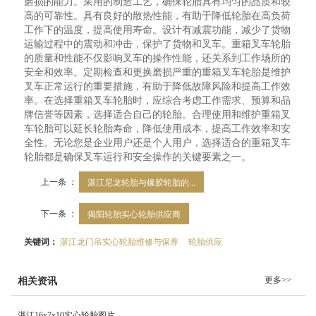
磨损的能力。采用的制造工艺，确保轮胎具有均匀的品质和较
高的可靠性。具有良好的散热性能，有助于降低轮胎在高负荷
工作下的温度，提高使用寿命。设计有减震功能，减少了货物
运输过程中的震动和冲击，保护了货物和叉车。重箱叉车轮胎
的质量和性能不仅影响叉车的操作性能，还关系到工作场所的
安全和效率。定期检查和更换磨损严重的重箱叉车轮胎是维护
叉车正常运行的重要措施，有助于降低故障风险和提高工作效
率。在选择重箱叉车轮胎时，应综合考虑工作需求、预算和品
牌信誉等因素，选择适合自己的轮胎。合理使用和维护重箱叉
车轮胎可以延长轮胎寿命，降低使用成本，提高工作效率和安
全性。无论您是企业用户还是个人用户，选择适合的重箱叉车
轮胎都是确保叉车运行和安全操作的关键要素之一。
上一条 ：
湛江尼龙轮胎与橡胶轮胎的...
下一条 ：
揭阳轮胎实心轮胎供应商
关键词：
湛江龙门吊实心轮胎维修与保养
轮胎供应
更多>>
相关资讯
湛江16x7x10实心轮胎图片