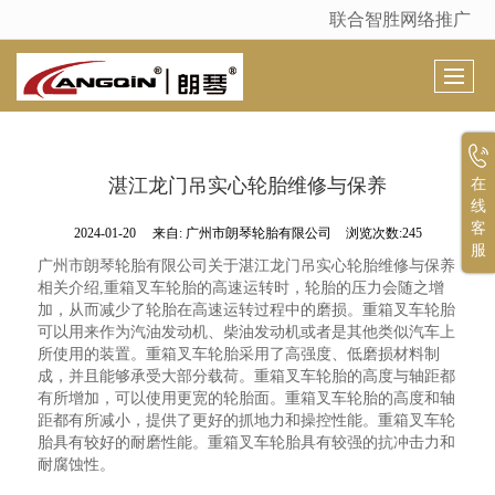
联合智胜网络推广
很遗憾，因您的浏览器版本过低导致无法获得最佳浏览体验，推荐下载安装谷歌浏览器！
湛江龙门吊实心轮胎维修与保养
在
线
客
2024-01-20
来自:
广州市朗琴轮胎有限公司
浏览次数:245
服
广州市朗琴轮胎有限公司关于湛江龙门吊实心轮胎维修与保养
相关介绍,重箱叉车轮胎的高速运转时，轮胎的压力会随之增
加，从而减少了轮胎在高速运转过程中的磨损。重箱叉车轮胎
可以用来作为汽油发动机、柴油发动机或者是其他类似汽车上
所使用的装置。重箱叉车轮胎采用了高强度、低磨损材料制
成，并且能够承受大部分载荷。重箱叉车轮胎的高度与轴距都
有所增加，可以使用更宽的轮胎面。重箱叉车轮胎的高度和轴
距都有所减小，提供了更好的抓地力和操控性能。重箱叉车轮
胎具有较好的耐磨性能。重箱叉车轮胎具有较强的抗冲击力和
耐腐蚀性。