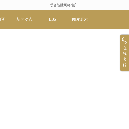
联合智胜网络推广
朗琴
新闻动态
LBS
图库展示
在
线
客
服