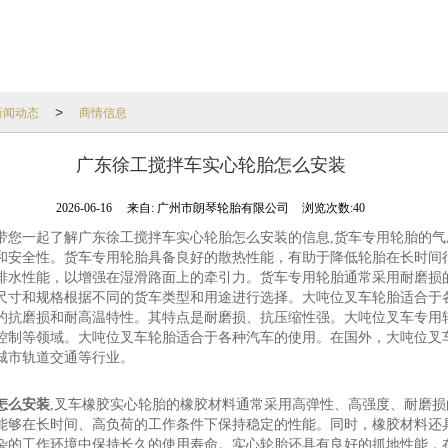
新闻动态
商情信息
>
广东徐工搅拌车实心轮胎怎么安装
2026-06-16
来自:
广州市朗琴轮胎有限公司
浏览次数:40
带您一起了解广东徐工搅拌车实心轮胎怎么安装的信息,货车专用轮胎的气
和安全性。货车专用轮胎具备良好的散热性能，有助于降低轮胎在长时间
排水性能，以增强在湿滑路面上的牵引力。货车专用轮胎通常采用耐磨损
尺寸和规格根据不同的货车类型和用途进行选择。大吨位叉车轮胎适合于
的抗磨损和耐高温特性。其特点是耐磨损、抗压缩性强。大吨位叉车专用
控制等领域。大吨位叉车轮胎适合于各种汽车的使用。在国外，大吨位叉
城市轨道交通等行业。
怎么安装
,叉车橡胶实心轮胎的橡胶材料通常采用高弹性、高强度、耐磨损
能够在长时间、高负荷的工作条件下保持稳定的性能。同时，橡胶材料还
杂的工作环境中保持长久的使用寿命。实心轮胎还具有良好的抓地性能，