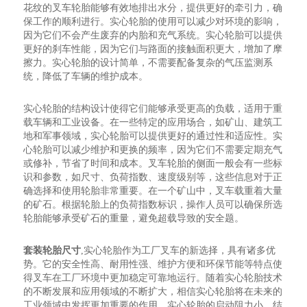
花纹的叉车轮胎能够有效地排出水分，提供更好的牵引力，确
保工作的顺利进行。实心轮胎的使用可以减少对环境的影响，
因为它们不会产生废弃的内胎和充气系统。实心轮胎可以提供
更好的刹车性能，因为它们与路面的接触面积更大，增加了摩
擦力。实心轮胎的设计简单，不需要配备复杂的气压监测系
统，降低了车辆的维护成本。
实心轮胎的结构设计使得它们能够承受更高的负载，适用于重
载车辆和工业设备。在一些特定的应用场合，如矿山、建筑工
地和军事领域，实心轮胎可以提供更好的通过性和适应性。实
心轮胎可以减少维护和更换的频率，因为它们不需要定期充气
或修补，节省了时间和成本。叉车轮胎的侧面一般会有一些标
识和参数，如尺寸、负荷指数、速度级别等，这些信息对于正
确选择和使用轮胎非常重要。在一个矿山中，叉车载重着大量
的矿石。根据轮胎上的负荷指数标识，操作人员可以确保所选
轮胎能够承受矿石的重量，避免超载导致的安全题。
套装轮胎尺寸
,实心轮胎作为工厂叉车的新选择，具有诸多优
势。它的安全性高、耐用性强、维护方便和环保节能等特点使
得叉车在工厂环境中更加稳定可靠地运行。随着实心轮胎技术
的不断发展和应用领域的不断扩大，相信实心轮胎将在未来的
工业领域中发挥更加重要的作用。实心轮胎的启动阻力小，结