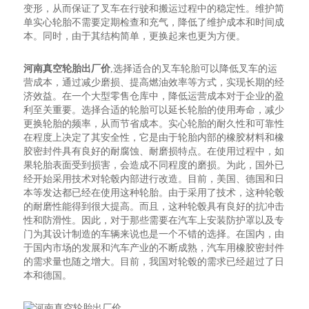
变形，从而保证了叉车在行驶和搬运过程中的稳定性。维护简
单实心轮胎不需要定期检查和充气，降低了维护成本和时间成
本。同时，由于其结构简单，更换起来也更为方便。
河南真空轮胎出厂价
,选择适合的叉车轮胎可以降低叉车的运
营成本，通过减少磨损、提高燃油效率等方式，实现长期的经
济效益。在一个大型零售仓库中，降低运营成本对于企业的盈
利至关重要。选择合适的轮胎可以延长轮胎的使用寿命，减少
更换轮胎的频率，从而节省成本。实心轮胎的耐久性和可靠性
在程度上决定了其安全性，它是由于轮胎内部的橡胶材料和橡
胶密封件具有良好的耐腐蚀、耐磨损特点。在使用过程中，如
果轮胎表面受到损害，会造成不同程度的磨损。为此，国外已
经开始采用技术对轮毂内部进行改造。目前，美国、德国和日
本等发达都已经在使用这种轮胎。由于采用了技术，这种轮毂
的耐磨性能得到很大提高。而且，这种轮毂具有良好的抗冲击
性和防滑性。因此，对于那些需要在汽车上安装防护罩以及专
门为其设计制造的车辆来说也是一个不错的选择。在国内，由
于国内市场的发展和汽车产业的不断成熟，汽车用橡胶密封件
的需求量也随之增大。目前，我国对轮毂的需求已经超过了日
本和德国。