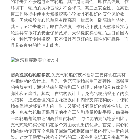
的冲击力不会超过正常轮胎。其二是耐磨性，即在高强度工作
环境下，轮胎的抗冲击能力不会降低。其三是安全性。在高强
度工作环境中使用天然橡胶实心轮胎具有很好的安全保护效
果。天然橡胶实心轮胎具有耐高温、抗磨蚀、防腐蚀的特性。
其三，耐冲击能力，即在高强度工作环境下使用天然橡胶实心
轮胎具有很好的安全保护效果。天然橡胶实心轮胎是目前国内
的一种汽车专用橡胶，它不仅具有良好的防撞性和可靠性，而
且具备良好的抗冲击能力。
耐高温实心轮胎参数
,免充气轮胎的技术创新主要体现在其材
料和结构的设计上。首先，免充气轮胎采用了高弹性、高强度
的橡胶材料，通过特殊的配方和工艺处理，使轮胎具有优异的
弹性和耐磨性。其次，在结构设计上，免充气轮胎采用了的实
心结构，通过合理的胎面花纹设计和内部支撑结构设计，使轮
胎在保持足够支撑力的同时，又能够具有良好的缓冲性能。此
外，免充气轮胎还采用了的生产工艺和质量控制手段，确保每
一款轮胎都能够达到高质量的标准。与传统的充气轮胎相比，
充气式轮辋实心轮胎在多个方面表现出的优势。首先，实心轮
胎的结构使其完全免除了因漏气或刺破而导致的行驶中断的风
险。这对于需要持续稳定运行的工业设备和交通工具来说至关