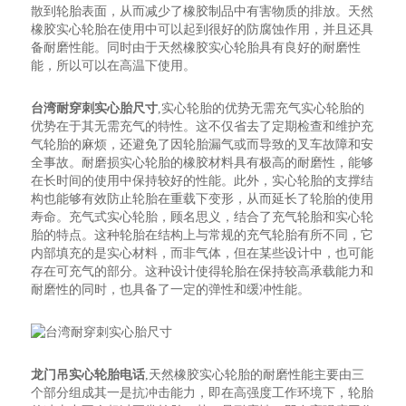
散到轮胎表面，从而减少了橡胶制品中有害物质的排放。天然
橡胶实心轮胎在使用中可以起到很好的防腐蚀作用，并且还具
备耐磨性能。同时由于天然橡胶实心轮胎具有良好的耐磨性
能，所以可以在高温下使用。
台湾耐穿刺实心胎尺寸
,实心轮胎的优势无需充气实心轮胎的
优势在于其无需充气的特性。这不仅省去了定期检查和维护充
气轮胎的麻烦，还避免了因轮胎漏气或而导致的叉车故障和安
全事故。耐磨损实心轮胎的橡胶材料具有极高的耐磨性，能够
在长时间的使用中保持较好的性能。此外，实心轮胎的支撑结
构也能够有效防止轮胎在重载下变形，从而延长了轮胎的使用
寿命。充气式实心轮胎，顾名思义，结合了充气轮胎和实心轮
胎的特点。这种轮胎在结构上与常规的充气轮胎有所不同，它
内部填充的是实心材料，而非气体，但在某些设计中，也可能
存在可充气的部分。这种设计使得轮胎在保持较高承载能力和
耐磨性的同时，也具备了一定的弹性和缓冲性能。
龙门吊实心轮胎电话
,天然橡胶实心轮胎的耐磨性能主要由三
个部分组成其一是抗冲击能力，即在高强度工作环境下，轮胎