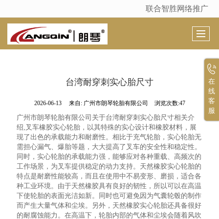
联合智胜网络推广
很遗憾，因您的浏览器版本过低导致无法获得最佳浏览体验，推荐下载安装谷歌浏览器！
台湾耐穿刺实心胎尺寸
在
线
客
2026-06-13
来自:
广州市朗琴轮胎有限公司
浏览次数:47
服
广州市朗琴轮胎有限公司关于台湾耐穿刺实心胎尺寸相关介
绍,叉车橡胶实心轮胎，以其特殊的实心设计和橡胶材料，展
现了出色的承载能力和耐磨性。相比于充气轮胎，实心轮胎无
需担心漏气、爆胎等题，大大提高了叉车的安全性和稳定性。
同时，实心轮胎的承载能力强，能够应对各种重载、高频次的
工作场景，为叉车提供稳定的动力支持。天然橡胶实心轮胎的
特点是耐磨性能较高，而且在使用中不易变形、磨损，适合各
种工业环境。由于天然橡胶具有良好的韧性，所以可以在高温
下使轮胎的表面光洁如新。同时也可避免因为气囊轮毂的制作
而产生大量气体和尘埃。另外，天然橡胶实心轮胎还具备很好
的耐腐蚀能力。在高温下，轮胎内部的气体和尘埃会随着风吹