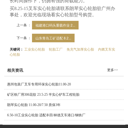
长时间操作下，仍拥有强的荷载能力。
买
8.25-15
叉车实心轮胎请联系朗琴实心轮胎驻广州办
事处，欢迎光临现场看实心轮胎型号购货。
上一条 ：
福建港口码头重载作业 2...
下一条 ：
山东青岛工矿适配 8.2...
关键词：
工业实心轮胎
轮胎工厂
免充气加厚实心胎
内燃叉车实
心轮胎
更多>>
相关资讯
惠州包装厂叉车专用环保实心轮胎11.00-20
矿区铁厂用306花纹 23.5-25 半实心铲车工程轮胎
朗琴实心轮胎 11.00-20/7.50 质保3年
6.50-10工业实心轮胎 适配丰田/林德叉车港口/钢铁厂