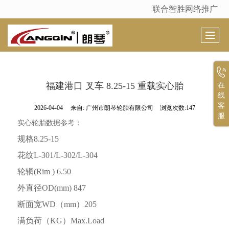
联合智胜网络推广
很遗憾，因您的浏览器版本过低导致无法获得最佳浏览体验，推荐下载安装谷歌浏览器！
福建港口 叉车 8.25-15 重载实心胎
在
线
客
2026-04-04
来自:
广州市朗琴轮胎有限公司
浏览次数:147
服
实心轮胎数据参考：
规格
8.25-15
花纹
L-301/L-302/L-304
轮辋
(Rim ) 6.50
外直径
OD(mm) 847
断面宽
WD
（
mm
）
205
满负荷（
KG
）
Max.Load