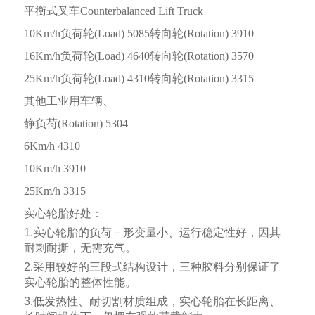
平衡式叉车
Counterbalanced Lift Truck
10Km/h
负荷轮
(Load) 5085
转向轮
(Rotation) 3910
16Km/h
负荷轮
(Load) 4640
转向轮
(Rotation) 3570
25Km/h
负荷轮
(Load) 4310
转向轮
(Rotation) 3315
其他工业用车辆、
静负荷
(Rotation) 5304
6Km/h 4310
10Km/h 3910
25Km/h 3315
实心轮胎好处：
1.
实心轮胎的负荷－形变量小、运行稳定性好，因其
耐刺耐撕，无需充气。
2.
采用
较好
的三段式结构设计，三种胶料分别保证了
实心轮胎的整体性能。
3.
低发热性、耐切割材质组成，实心轮胎在长距离、