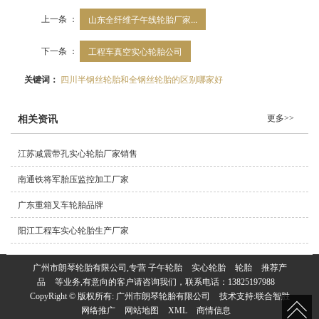
上一条 ：
山东全纤维子午线轮胎厂家...
下一条 ：
工程车真空实心轮胎公司
关键词：
四川半钢丝轮胎和全钢丝轮胎的区别哪家好
更多>>
相关资讯
江苏减震带孔实心轮胎厂家销售
南通铁将军胎压监控加工厂家
广东重箱叉车轮胎品牌
阳江工程车实心轮胎生产厂家
广州市朗琴轮胎有限公司,专营
子午轮胎
实心轮胎
轮胎
推荐产
品
等业务,有意向的客户请咨询我们，联系电话：
13825197988
CopyRight © 版权所有:
广州市朗琴轮胎有限公司
技术支持:
联合智胜
网络推广
网站地图
XML
商情信息