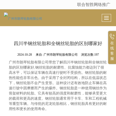
联合智胜网络推广
很遗憾，因您的浏览器版本过低导致无法获得最佳浏览体验，推荐下载安装谷歌浏览器！
四川半钢丝轮胎和全钢丝轮胎的区别哪家好
在
线
客
2024-10-28
来自:
广州市朗琴轮胎有限公司
浏览次数:197
服
广州市朗琴轮胎有限公司带您了解四川半钢丝轮胎和全钢丝轮
胎的区别哪家好,钢丝轮胎的耐磨性、抗腐蚀能力都达到了很
高水平，可以保证车辆在高速行驶时不受损伤。钢丝轮胎的耐
热性能也非常出色。由于采用了全封闭结构，所以在低温状态
下，钢丝轮胎不会产生变形。这种设计还有效地防止车辆在高
速行驶中因摩擦而产生的爆炸。钢丝轮胎是一种使用钢丝作为
骨架材料的轮胎。它具有较高的强度和耐磨性，能够承受更大
的载荷和更高的速度。钢丝轮胎通常用于卡车、车和工程机械
等重型车辆。与传统的尼龙轮胎相比，钢丝轮胎具有更好的耐
用性和更长的使用寿命。