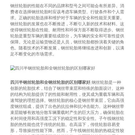
钢丝轮胎的性能在不同的品牌和型号之间可能会有所差异。消
费者在选择钢丝轮胎时应该考虑车辆类型、行驶条件和个人需
求。正确的轮胎选择和维护对于车辆的安全和性能至关重要。
钢丝轮胎的发展也在不断推进，不断引入新的技术和材料。这
使得钢丝轮胎在性能、耐用性和环保方面不断取得进步。钢丝
轮胎是重型车辆的重要组成部分，为车辆的安全和可靠性提供
保障。无论是运输货物还是人员，钢丝轮胎都扮演着关键的角
色。随着技术的不断发展，钢丝轮胎将继续改进和创新，以满
足不断变化的市场需求。
四川半钢丝轮胎和全钢丝轮胎的区别哪家好
,钢丝轮胎是一种
创新的轮胎技术，结合了钢丝带束层和特殊的胎面设计。这种
的结构为轮胎提供了的性能和耐用性，使其成为重载车辆和高
速驾驶的理想选择。钢丝轮胎的核心是钢丝带束层，它由高强
度钢丝组成，提供了出色的抗拉伸和抗冲击能力。这种钢丝带
束层能够有效地分散车辆重载时产生的巨大压力，确保轮胎在
长时间使用和高强度工况下的稳定性和安全性。子午线钢丝轮
胎的热性能也优于传统的轮胎。在高温下，传统轮胎容易变
形，导致操控性能下降。然而，子午线钢丝轮胎的热稳定性较